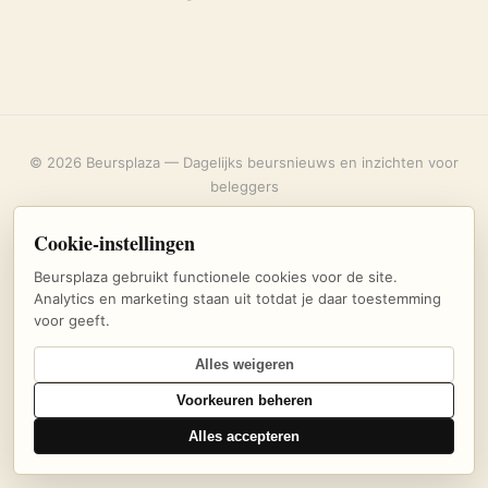
© 2026 Beursplaza — Dagelijks beursnieuws en inzichten voor
beleggers
Over ons
·
Privacybeleid
·
Uitschrijven
·
Cookie-instellingen
Cookie-instellingen
Beursplaza gebruikt functionele cookies voor de site.
Analytics en marketing staan uit totdat je daar toestemming
voor geeft.
Alles weigeren
Voorkeuren beheren
Alles accepteren