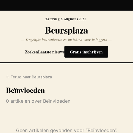
Koersen niet beschikbaar
Opnieuw
Zaterdag 8 Augustus 2026
Beursplaza
— Dagelijks beursnieuws en inzichten voor beleggers —
Zoeken
Laatste nieuws
Gratis inschrijven
← Terug naar Beursplaza
Beïnvloeden
0 artikelen over Beïnvloeden
Geen artikelen gevonden voor “Beïnvloeden”.