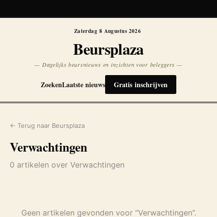
Koersen niet beschikbaar
Opnieuw
Zaterdag 8 Augustus 2026
Beursplaza
— Dagelijks beursnieuws en inzichten voor beleggers —
Zoeken
Laatste nieuws
Gratis inschrijven
← Terug naar Beursplaza
Verwachtingen
0 artikelen over Verwachtingen
Geen artikelen gevonden voor “Verwachtingen”.