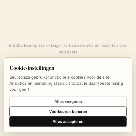
© 2026 Beursplaza — Dagelijks beursnieuws en inzichten voor
beleggers
Over ons
·
Privacybeleid
·
Uitschrijven
·
Cookie-instellingen
Cookie-instellingen
Beursplaza gebruikt functionele cookies voor de site.
Analytics en marketing staan uit totdat je daar toestemming
voor geeft.
Alles weigeren
Voorkeuren beheren
Alles accepteren