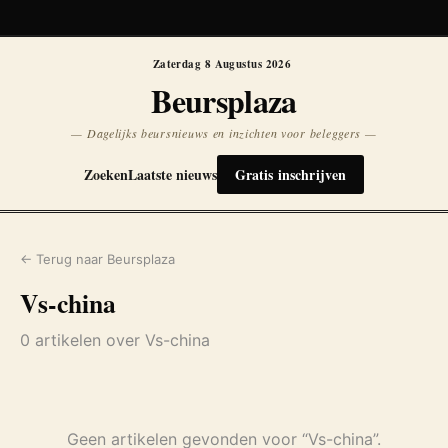
Koersen niet beschikbaar
Opnieuw
Zaterdag 8 Augustus 2026
Beursplaza
— Dagelijks beursnieuws en inzichten voor beleggers —
Zoeken
Laatste nieuws
Gratis inschrijven
← Terug naar Beursplaza
Vs-china
0 artikelen over Vs-china
Geen artikelen gevonden voor “Vs-china”.