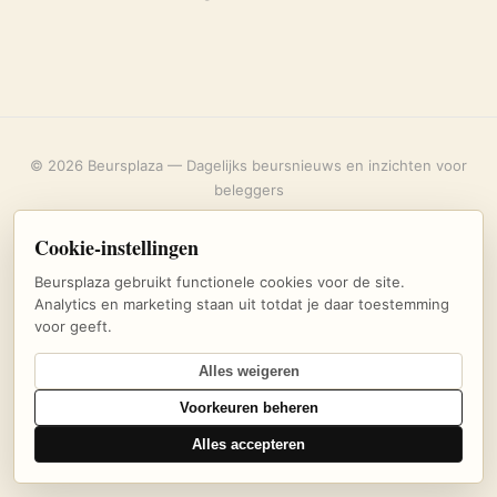
© 2026 Beursplaza — Dagelijks beursnieuws en inzichten voor
beleggers
Over ons
·
Privacybeleid
·
Uitschrijven
·
Cookie-instellingen
Cookie-instellingen
Beursplaza gebruikt functionele cookies voor de site.
Analytics en marketing staan uit totdat je daar toestemming
voor geeft.
Alles weigeren
Voorkeuren beheren
Alles accepteren