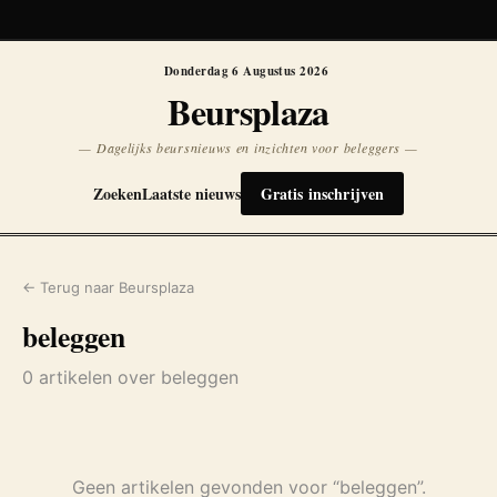
Koersen niet beschikbaar
Opnieuw
Donderdag 6 Augustus 2026
Beursplaza
— Dagelijks beursnieuws en inzichten voor beleggers —
Zoeken
Laatste nieuws
Gratis inschrijven
← Terug naar Beursplaza
beleggen
0 artikelen over beleggen
Geen artikelen gevonden voor “beleggen”.