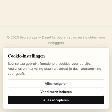
© 2026 Beursplaza — Dagelijks beursnieuws en inzichten voor
beleggers
Over ons
·
Privacybeleid
·
Uitschrijven
·
Cookie-instellingen
Cookie-instellingen
Beursplaza gebruikt functionele cookies voor de site.
Analytics en marketing staan uit totdat je daar toestemming
voor geeft.
Alles weigeren
Voorkeuren beheren
Alles accepteren