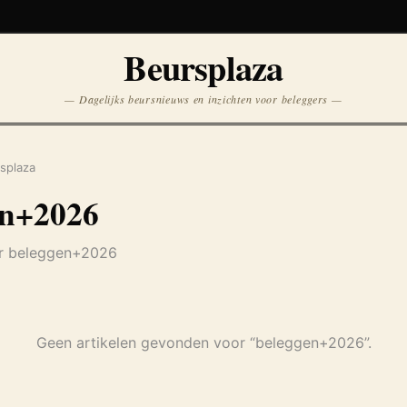
Koersen niet beschikbaar
Beursplaza
Opnieuw
— Dagelijks beursnieuws en inzichten voor beleggers —
splaza
en+2026
er beleggen+2026
Geen artikelen gevonden voor “beleggen+2026”.