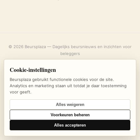
© 2026 Beursplaza — Dagelijks beursnieuws en inzichten voor
beleggers
Over ons
·
Privacybeleid
·
Uitschrijven
·
Cookie-instellingen
Cookie-instellingen
Beursplaza gebruikt functionele cookies voor de site.
Analytics en marketing staan uit totdat je daar toestemming
voor geeft.
Alles weigeren
Voorkeuren beheren
Alles accepteren