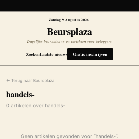
Koersen niet beschikbaar
Opnieuw
Zondag 9 Augustus 2026
Beursplaza
— Dagelijks beursnieuws en inzichten voor beleggers —
Zoeken
Laatste nieuws
Gratis inschrijven
← Terug naar Beursplaza
handels-
0 artikelen over handels-
Geen artikelen gevonden voor “handels-”.