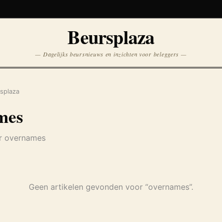
Koersen niet beschikbaar
Beursplaza
Opnieuw
— Dagelijks beursnieuws en inzichten voor beleggers —
splaza
mes
er overnames
Geen artikelen gevonden voor “overnames”.