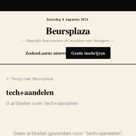
Koersen niet beschikbaar
Opnieuw
Zaterdag 8 Augustus 2026
Beursplaza
— Dagelijks beursnieuws en inzichten voor beleggers —
Zoeken
Laatste nieuws
Gratis inschrijven
← Terug naar Beursplaza
tech+aandelen
0 artikelen over tech+aandelen
Geen artikelen gevonden voor “tech+aandelen”.