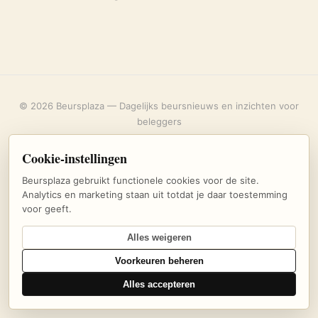
© 2026 Beursplaza — Dagelijks beursnieuws en inzichten voor
beleggers
Over ons
·
Privacybeleid
·
Uitschrijven
·
Cookie-instellingen
Cookie-instellingen
Beursplaza gebruikt functionele cookies voor de site.
Analytics en marketing staan uit totdat je daar toestemming
voor geeft.
Alles weigeren
Voorkeuren beheren
Alles accepteren