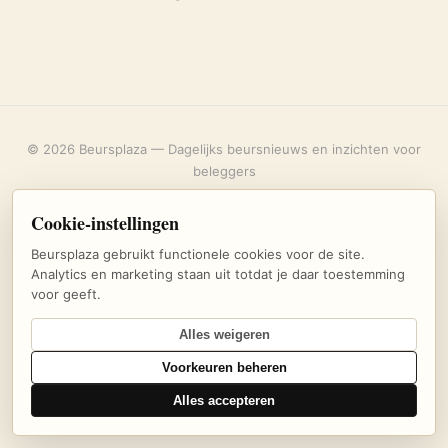
© 2026 Beursplaza — Dagelijks beursnieuws en inzichten voor
beleggers
Over ons
·
Privacybeleid
·
Uitschrijven
·
Cookie-instellingen
Cookie-instellingen
Beursplaza gebruikt functionele cookies voor de site.
Analytics en marketing staan uit totdat je daar toestemming
voor geeft.
Alles weigeren
Voorkeuren beheren
Alles accepteren