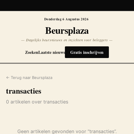
Koersen niet beschikbaar
Opnieuw
Donderdag 6 Augustus 2026
Beursplaza
— Dagelijks beursnieuws en inzichten voor beleggers —
Zoeken
Laatste nieuws
Gratis inschrijven
← Terug naar Beursplaza
transacties
0 artikelen over transacties
Geen artikelen gevonden voor “transacties”.