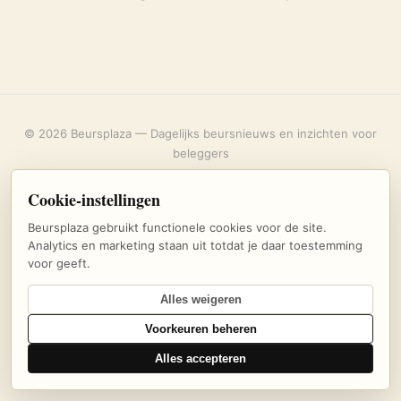
© 2026 Beursplaza — Dagelijks beursnieuws en inzichten voor
beleggers
Over ons
·
Privacybeleid
·
Uitschrijven
·
Cookie-instellingen
Cookie-instellingen
Beursplaza gebruikt functionele cookies voor de site.
Analytics en marketing staan uit totdat je daar toestemming
voor geeft.
Alles weigeren
Voorkeuren beheren
Alles accepteren