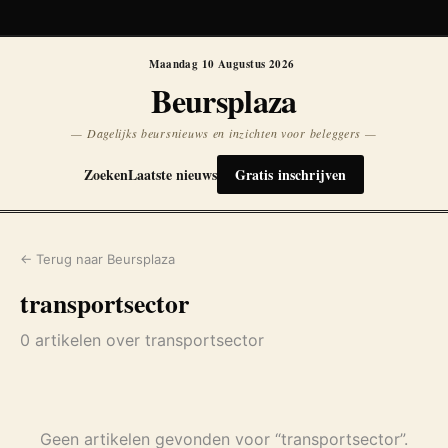
Koersen niet beschikbaar
Opnieuw
Maandag 10 Augustus 2026
Beursplaza
— Dagelijks beursnieuws en inzichten voor beleggers —
Zoeken
Laatste nieuws
Gratis inschrijven
← Terug naar Beursplaza
transportsector
0 artikelen over transportsector
Geen artikelen gevonden voor “transportsector”.