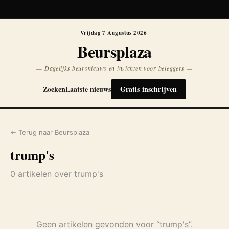
Koersen niet beschikbaar
Opnieuw
Vrijdag 7 Augustus 2026
Beursplaza
— Dagelijks beursnieuws en inzichten voor beleggers —
Zoeken
Laatste nieuws
Gratis inschrijven
← Terug naar Beursplaza
trump's
0 artikelen over trump's
Geen artikelen gevonden voor “trump's”.