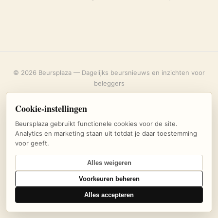
© 2026 Beursplaza — Dagelijks beursnieuws en inzichten voor
beleggers
Over ons
·
Privacybeleid
·
Uitschrijven
·
Cookie-instellingen
Cookie-instellingen
Beursplaza gebruikt functionele cookies voor de site.
Analytics en marketing staan uit totdat je daar toestemming
voor geeft.
Alles weigeren
Voorkeuren beheren
Alles accepteren