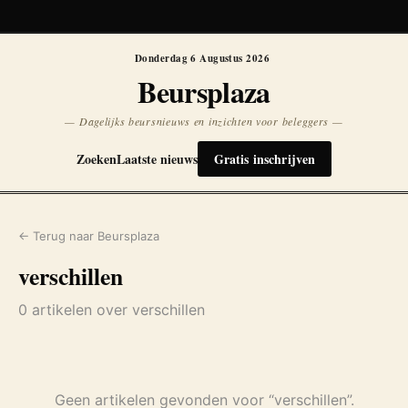
Koersen niet beschikbaar
Opnieuw
Donderdag 6 Augustus 2026
Beursplaza
— Dagelijks beursnieuws en inzichten voor beleggers —
Zoeken
Laatste nieuws
Gratis inschrijven
← Terug naar Beursplaza
verschillen
0 artikelen over verschillen
Geen artikelen gevonden voor “verschillen”.