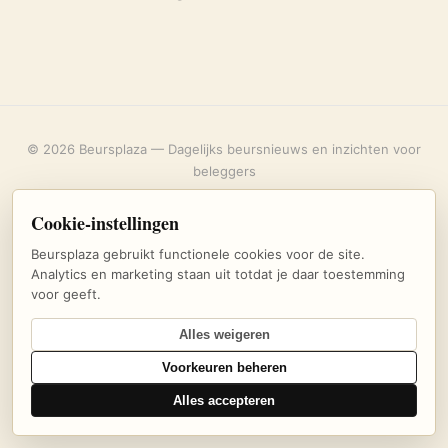
© 2026 Beursplaza — Dagelijks beursnieuws en inzichten voor
beleggers
Over ons
·
Privacybeleid
·
Uitschrijven
·
Cookie-instellingen
Cookie-instellingen
Beursplaza gebruikt functionele cookies voor de site.
Analytics en marketing staan uit totdat je daar toestemming
voor geeft.
Alles weigeren
Voorkeuren beheren
Alles accepteren