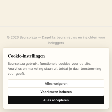
© 2026 Beursplaza — Dagelijks beursnieuws en inzichten voor
beleggers
Over ons
·
Privacybeleid
·
Uitschrijven
·
Cookie-instellingen
Cookie-instellingen
Beursplaza gebruikt functionele cookies voor de site.
Analytics en marketing staan uit totdat je daar toestemming
voor geeft.
Alles weigeren
Voorkeuren beheren
Alles accepteren