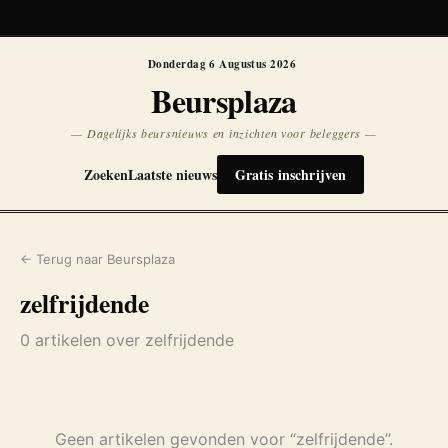
Koersen niet beschikbaar
Opnieuw
Donderdag 6 Augustus 2026
Beursplaza
— Dagelijks beursnieuws en inzichten voor beleggers —
Zoeken
Laatste nieuws
Gratis inschrijven
← Terug naar Beursplaza
zelfrijdende
0 artikelen over zelfrijdende
Geen artikelen gevonden voor “zelfrijdende”.