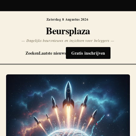
Koersen niet beschikbaar
Opnieuw
Zaterdag 8 Augustus 2026
Beursplaza
— Dagelijks beursnieuws en inzichten voor beleggers —
Zoeken
Laatste nieuws
Gratis inschrijven