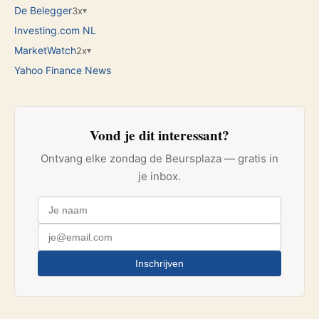
De Belegger
3x
▾
Investing.com NL
MarketWatch
2x
▾
Yahoo Finance News
Vond je dit interessant?
Ontvang elke zondag de Beursplaza — gratis in
je inbox.
Inschrijven