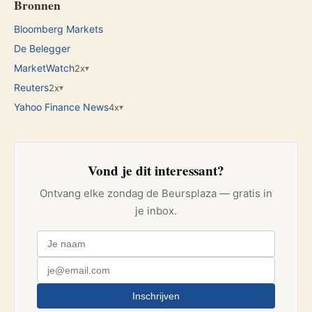
Bronnen
Bloomberg Markets
De Belegger
MarketWatch
2x
▾
Reuters
2x
▾
Yahoo Finance News
4x
▾
Vond je dit interessant?
Ontvang elke zondag de Beursplaza — gratis in
je inbox.
Inschrijven