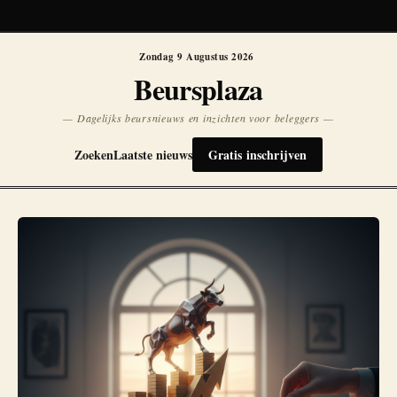
Koersen niet beschikbaar
Opnieuw
Zondag 9 Augustus 2026
Beursplaza
— Dagelijks beursnieuws en inzichten voor beleggers —
Zoeken
Laatste nieuws
Gratis inschrijven