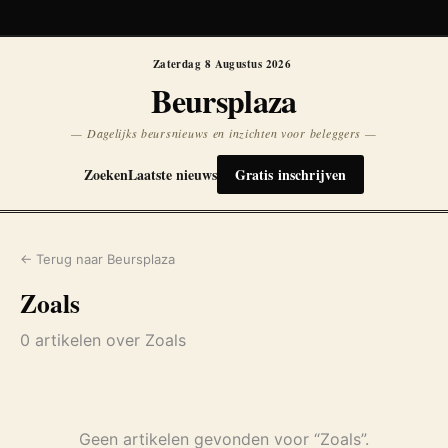
Koersen niet beschikbaar
Opnieuw
Zaterdag 8 Augustus 2026
Beursplaza
— Dagelijks beursnieuws en inzichten voor beleggers —
Zoeken
Laatste nieuws
Gratis inschrijven
← Terug naar Beursplaza
Zoals
0 artikelen over Zoals
Geen artikelen gevonden voor “Zoals”.