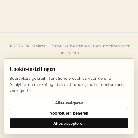
© 2026 Beursplaza — Dagelijks beursnieuws en inzichten voor
beleggers
Over ons
·
Privacybeleid
·
Uitschrijven
·
Cookie-instellingen
Cookie-instellingen
Beursplaza gebruikt functionele cookies voor de site.
Analytics en marketing staan uit totdat je daar toestemming
voor geeft.
Alles weigeren
Voorkeuren beheren
Alles accepteren